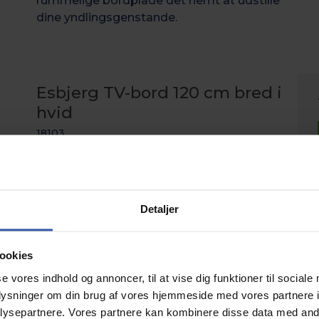
rummelige bordplade det nemt at udstille
dine yndlingsgenstande.
Esbjerg TV-bord 120 cm bred i
hvid
18103
Esbjerg Tv-bordet er en moderne og
Detaljer
tidløs opbevaringsløsning til
underholdning. Med to skuffer til
opbevaring og fire åbne rum for nem
ookies
adgang til enheder, kombinerer både stil
se vores indhold og annoncer, til at vise dig funktioner til sociale
og funktionalitet.
oplysninger om din brug af vores hjemmeside med vores partnere i
ysepartnere. Vores partnere kan kombinere disse data med andr