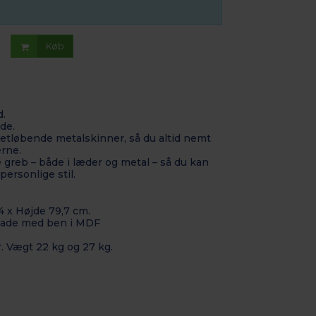
Køb
.
de.
tløbende metalskinner, så du altid nemt
rne.
 greb – både i læder og metal – så du kan
personlige stil.
4 x Højde 79,7 cm.
plade med ben i MDF
r. Vægt 22 kg og 27 kg.