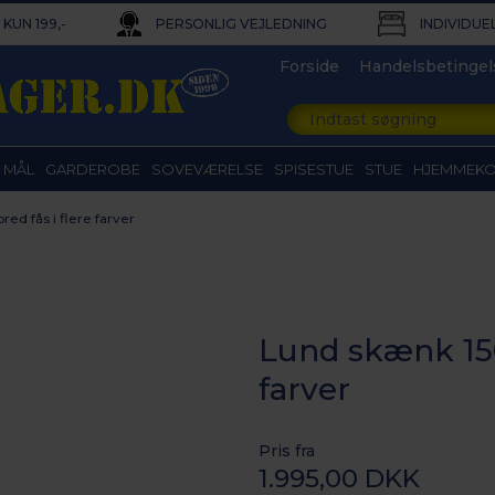
KUN 199,-
PERSONLIG VEJLEDNING
INDIVIDUE
Forside
Handelsbetingel
 MÅL
GARDEROBE
SOVEVÆRELSE
SPISESTUE
STUE
HJEMMEK
ed fås i flere farver
Lund skænk 150
farver
Pris fra
1.995,00 DKK