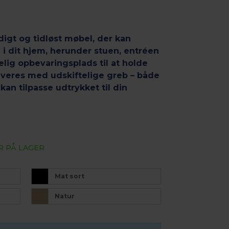
igt og tidløst møbel, der kan
 i dit hjem, herunder stuen, entréen
ig opbevaringsplads til at holde
veres med udskiftelige greb – både
kan tilpasse udtrykket til din
R PÅ LAGER
Mat sort
Natur