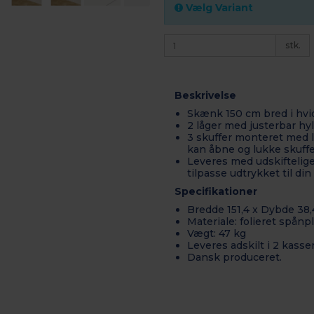
Vælg Variant
stk.
Beskrivelse
Skænk 150 cm bred i hvid
2 låger med justerbar hyl
3 skuffer
monteret med le
kan åbne og lukke skuffe
Leveres med udskiftelige
tilpasse udtrykket til din 
Specifikationer
Bredde 151,4 x Dybde 38,
Materiale: folieret spån
Vægt: 47 kg
Leveres adskilt i 2 kasse
Dansk produceret.