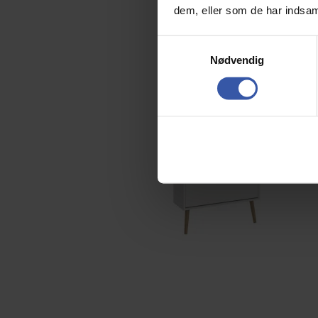
dem, eller som de har indsaml
S
Nødvendig
a
m
t
y
k
k
e
v
a
l
g