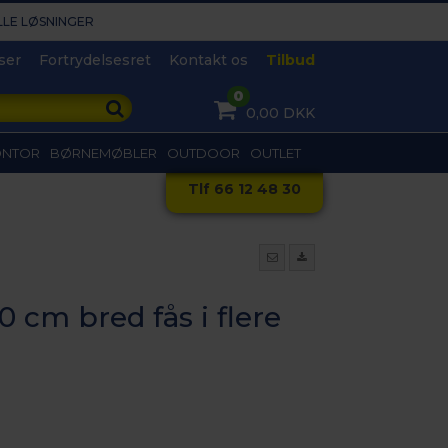
LLE LØSNINGER​
ser
Fortrydelsesret
Kontakt os
Tilbud
0
0,00 DKK
ONTOR
BØRNEMØBLER
OUTDOOR
OUTLET
Tlf 66 12 48 30
 cm bred fås i flere