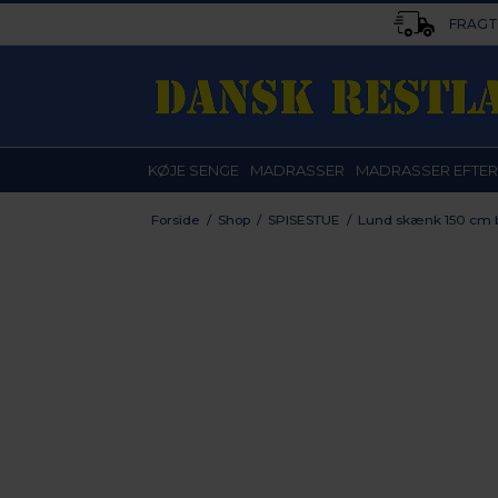
FRAGT 
KØJE SENGE
MADRASSER
MADRASSER EFTER
Forside
/
Shop
/
SPISESTUE
/
Lund skænk 150 cm br