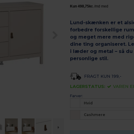
Lund-skænken er et alsid
forbedre forskellige rum
og meget mere med rigel
dine ting organiseret.
Le
i læder og metal – så du 
personlige stil.
FRAGT KUN 199,-
LAGERSTATUS:
VAREN E
Farver:
Hvid
Cashmere