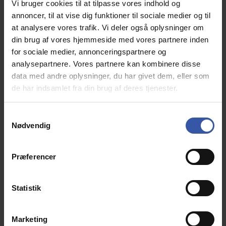
Vi bruger cookies til at tilpasse vores indhold og
yndlingsgenstande.
annoncer, til at vise dig funktioner til sociale medier og til
at analysere vores trafik. Vi deler også oplysninger om
din brug af vores hjemmeside med vores partnere inden
1.649,00 DKK
for sociale medier, annonceringspartnere og
Info
analysepartnere. Vores partnere kan kombinere disse
data med andre oplysninger, du har givet dem, eller som
de har indsamlet fra din brug af deres tjenester.
S
Nødvendig
a
m
t
Præferencer
y
k
k
Statistik
e
v
Marketing
a