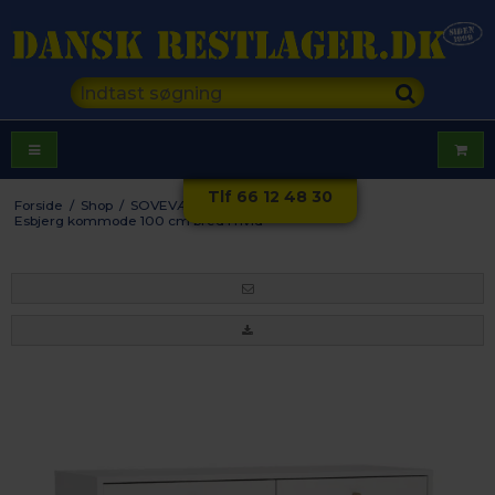
Tlf 66 12 48 30
Forside
/
Shop
/
SOVEVÆRELSE
/
Esbjerg kommode 100 cm bred i hvid