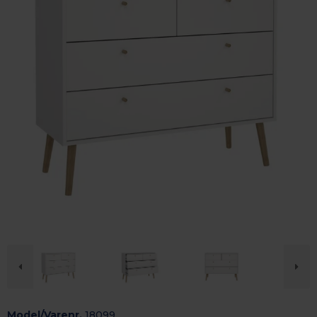
Model/Varenr.
18099