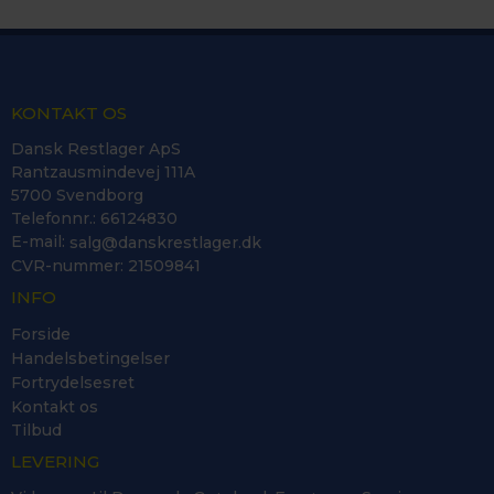
KONTAKT OS
Dansk Restlager ApS
Rantzausmindevej 111A
5700 Svendborg
Telefonnr.
:
66124830
E-mail
:
salg@danskrestlager.dk
CVR-nummer
:
21509841
INFO
Forside
Handelsbetingelser
Fortrydelsesret
Kontakt os
Tilbud
LEVERING