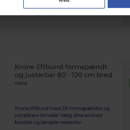
Afvis
og justerbare lameller Vælg dine ønsked
bredde og længde nedenfor.
Krone liftbund formspændt
og justerbar 80 - 120 cm bred
14606
Krone liftbund med 28 formspændte og
justerbare lameller Vælg dine ønsked
bredde og længde nedenfor.