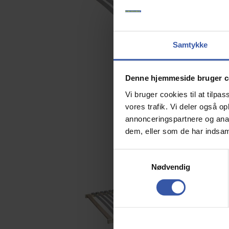
Samtykke
Denne hjemmeside bruger c
Vi bruger cookies til at tilpas
vores trafik. Vi deler også 
annonceringspartnere og anal
dem, eller som de har indsaml
S
Nødvendig
a
m
t
y
k
k