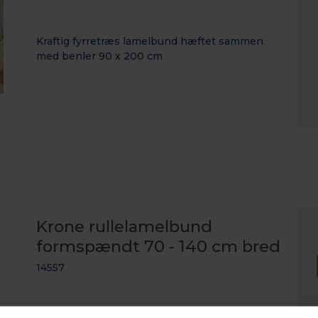
Kraftig fyrretræs lamelbund hæftet sammen
med benler 90 x 200 cm
Krone rullelamelbund
formspændt 70 - 140 cm bred
14557