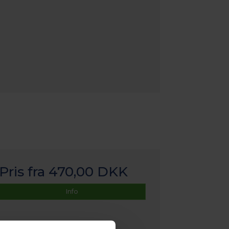
Pris fra
470,00 DKK
Info