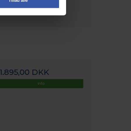
Tillad alle
1.895,00 DKK
Info