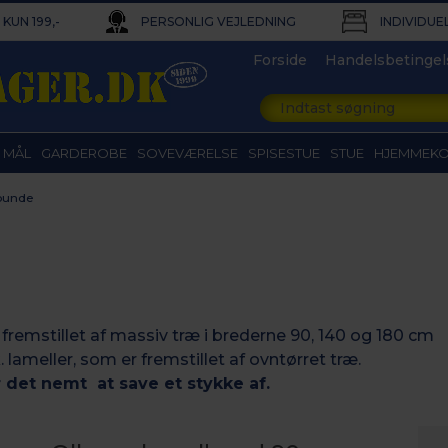
KUN 199,-
PERSONLIG VEJLEDNING
INDIVIDUE
Forside
Handelsbetingel
 MÅL
GARDEROBE
SOVEVÆRELSE
SPISESTUE
STUE
HJEMMEK
bunde
remstillet af massiv træ i brederne 90, 140 og 180 cm
k. lameller, som er fremstillet af ovntørret træ.
 det nemt at save et stykke af.