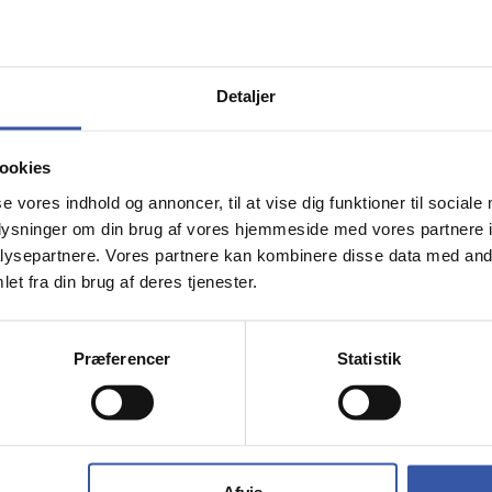
Krone lamelbund med 20 formspændte
lameller Vælg dine ønsked bredde og
længde nedenfor.
Detaljer
ookies
se vores indhold og annoncer, til at vise dig funktioner til sociale
oplysninger om din brug af vores hjemmeside med vores partnere i
ysepartnere. Vores partnere kan kombinere disse data med andr
et fra din brug af deres tjenester.
Krone lamelbund
formspændt og justerbar 70 -
140 cm bred
Præferencer
Statistik
14585
Krone lamelbund med 28 formspændte