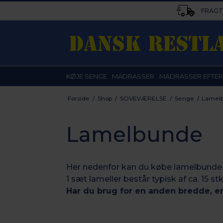
FRAGT 
KØJE SENGE
MADRASSER
MADRASSER EFTER
Forside
/
Shop
/
SOVEVÆRELSE
/
Senge
/
Lamel
Lamelbunde
Her nedenfor kan du købe lamelbunde f
1 sæt lameller består typisk af ca. 15 st
Har du brug for en anden bredde, er