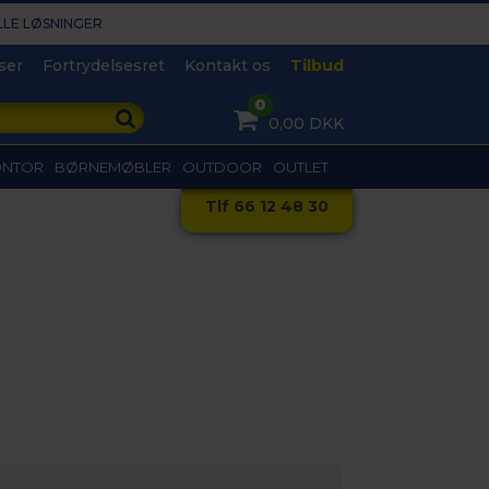
LLE LØSNINGER​
ser
Fortrydelsesret
Kontakt os
Tilbud
0
0,00 DKK
ONTOR
BØRNEMØBLER
OUTDOOR
OUTLET
Tlf 66 12 48 30