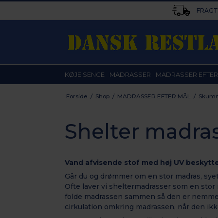
FRAGT 
KØJE SENGE
MADRASSER
MADRASSER EFTER
Forside
/
Shop
/
MADRASSER EFTER MÅL
/
Skumm
Shelter madra
Vand afvisende stof med høj UV beskytte
Går du og drømmer om en stor madras, syet h
Ofte laver vi sheltermadrasser som en stor 
folde madrassen sammen så den er nemmer er
cirkulation omkring madrassen, når den ikke