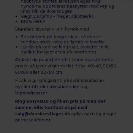
nedbryde stoffet, levetiden øges hvis
hynderne opbevares beskyttet mod vejr og
vind, når de ikke bruges.
Vægt 230g/m2 - meget slidstærkt.
100% olefin
Standard leverer vi din hynde med
Ens betræk på begge sider, så den er
vendbar og dermed en længere levetid.
Lynlås på kort og lang side, placeret midt
højden for nem af og på montering
Ønkser du puderbetræk til dine eksisterende
puder, så laver vi gerne det. f.eks. 40x40, 50x50,
60x60 eller 80x60 cm.
Husk vi gir prisgaranti på skummadrasser,
hynder til indendørs/udendørs og
topmadraasser.
Ring 66124830 og få en pris på med det
samme, eller kontakt os på mail
salg@danskrestlager.dk
oplys navn og meget
gerne telefon nr.