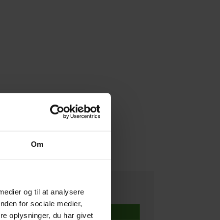
Om
Ring for pris
 medier og til at analysere
nden for sociale medier,
Info
e oplysninger, du har givet