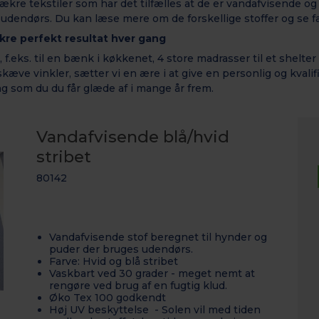
lækre tekstiler som har det tilfælles at de er vandafvisende o
g udendørs. Du kan læse mere om de forskellige stoffer og se 
sikre perfekt resultat hver gang
 f.eks. til en bænk i køkkenet, 4 store madrasser til et shelter
kæve vinkler, sætter vi en ære i at give en personlig og kvalif
ing som du du får glæde af i mange år frem.
Vandafvisende blå/hvid
stribet
80142
Vandafvisende stof beregnet til hynder og
puder der bruges udendørs.
Farve: Hvid og blå stribet
Vaskbart ved 30 grader - meget nemt at
rengøre ved brug af en fugtig klud.
Øko Tex 100 godkendt
Høj UV beskyttelse - Solen vil med tiden