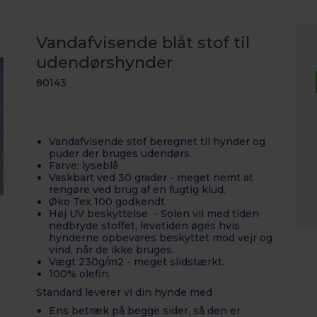
Vandafvisende blåt stof til
udendørshynder
80143
Vandafvisende stof beregnet til hynder og
puder der bruges udendørs.
Farve: lyseblå
Vaskbart ved 30 grader - meget nemt at
rengøre ved brug af en fugtig klud.
Øko Tex 100 godkendt.
Høj UV beskyttelse - Solen vil med tiden
nedbryde stoffet, levetiden øges hvis
hynderne opbevares beskyttet mod vejr og
vind, når de ikke bruges.
Vægt 230g/m2 - meget slidstærkt.
100% olefin.
Standard leverer vi din hynde med
Ens betræk på begge sider, så den er