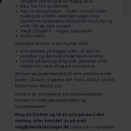
rengøre ved brug af en fugtig klud.
Øko Tex 100 godkendt.
Høj UV beskyttelse - Solen vil med tiden
nedbryde stoffet, levetiden øges hvis
hynderne opbevares beskyttet mod vejr og
vind, når de ikke bruges.
Vægt 230g/m2 - meget slidstærkt.
100% olefin.
Standard leverer vi din hynde med
Ens betræk på begge sider, så den er
vendbar og dermed en længere levetid.
Lynlås på kort og lang side, placeret midt
højden for nem af og på montering
Ønkser du puderbetræk til dine eksisterende
puder, så laver vi gerne det. f.eks. 40x40, 50x50,
60x60 eller 80x60 cm.
Husk vi gir prisgaranti på skummadrasser,
hynder til indendørs/udendørs og
topmadraasser.
Ring 66124830 og få en pris på med det
samme, eller kontakt os på mail
salg@danskrestlager.dk
oplys navn og meget