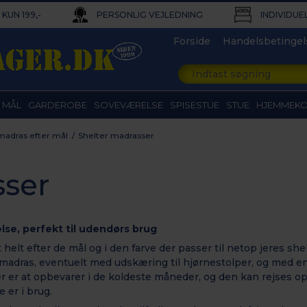
KUN 199,-
PERSONLIG VEJLEDNING
INDIVIDUE
Forside
Handelsbetingel
 MÅL
GARDEROBE
SOVEVÆRELSE
SPISESTUE
STUE
HJEMMEK
adras efter mål
/
Shelter madrasser
sser
lse, perfekt til udendørs brug
elt efter de mål og i den farve der passer til netop jeres she
madras, eventuelt med udskæring til hjørnestolper, og med en 
 at opbevarer i de koldeste måneder, og den kan rejses op s
 er i brug.