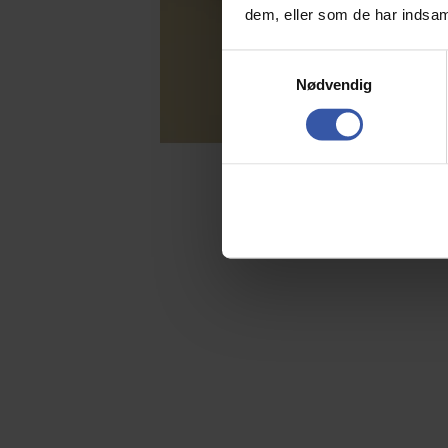
dem, eller som de har indsaml
S
Nødvendig
a
m
t
y
k
k
e
v
a
l
g