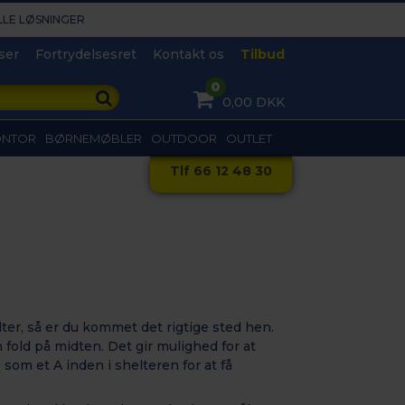
LLE LØSNINGER​
ser
Fortrydelsesret
Kontakt os
Tilbud
0
0,00 DKK
ONTOR
BØRNEMØBLER
OUTDOOR
OUTLET
Tlf 66 12 48 30
lter, så er du kommet det rigtige sted hen.
fold på midten. Det gir mulighed for at
om et A inden i shelteren for at få