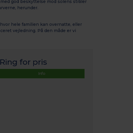
g med god beskyttelse mod solens stråler
farverne, herunder.
 hvor hele familien kan overnatte, eller
iceret vejledning. På den måde er vi
Ring for pris
Info