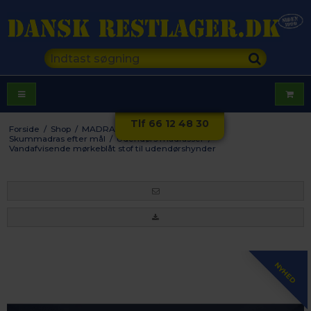
Tlf 66 12 48 30
Forside
/
Shop
/
MADRASSER EFTER MÅL
/
Skummadras efter mål
/
Udendørs madrasser
/
Vandafvisende mørkeblåt stof til udendørshynder
NYHED