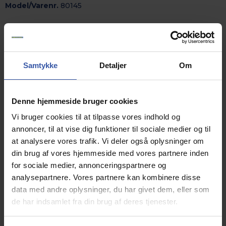
Model/Varenr.
80145
Vandafvisende mørkeblåt stof
til udendørshynder
Samtykke
Detaljer
Om
Ring for pris
Denne hjemmeside bruger cookies
Vi bruger cookies til at tilpasse vores indhold og
Vandafvisende stof beregnet til hynder og puder der
bruges udendørs.
annoncer, til at vise dig funktioner til sociale medier og til
Farve: Mørkeblå.
at analysere vores trafik. Vi deler også oplysninger om
Vaskbart ved 30 grader - meget nemt at rengøre ved
brug af en fugtig klud.
din brug af vores hjemmeside med vores partnere inden
Øko Tex 100 godkendt.
for sociale medier, annonceringspartnere og
Høj UV beskyttelse - Solen vil med tiden nedbryde
analysepartnere. Vores partnere kan kombinere disse
stoffet, levetiden øges hvis hynderne opbevares
beskyttet mod vejr og vind, når de ikke bruges.
data med andre oplysninger, du har givet dem, eller som
Vægt 230g/m2 - meget slidstærkt.
de har indsamlet fra din brug af deres tjenester.
100% olefin.
Standard leverer vi din hynde med