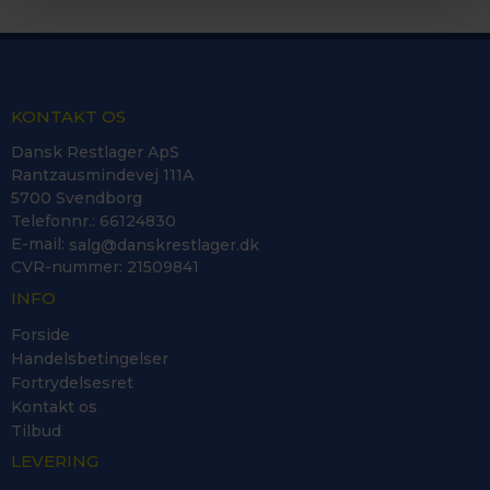
KONTAKT OS
Dansk Restlager ApS
Rantzausmindevej 111A
5700 Svendborg
Telefonnr.
:
66124830
E-mail
:
salg@danskrestlager.dk
CVR-nummer
:
21509841
INFO
Forside
Handelsbetingelser
Fortrydelsesret
Kontakt os
Tilbud
LEVERING