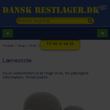
Tlf 66 12 48 30
Forside
/
Shop
/
STUE
/
Lænestole
Lænestole
Du er velkommen til at ringe til os, for yderligere
information, Tlf 66124830