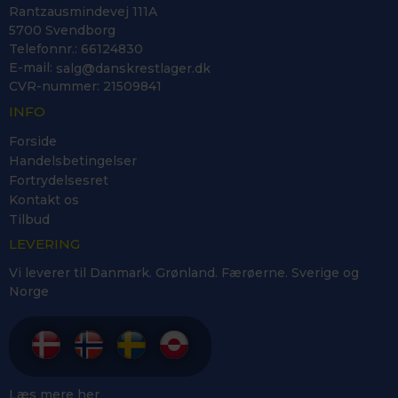
Rantzausmindevej 111A
5700 Svendborg
Telefonnr.
:
66124830
E-mail
:
salg@danskrestlager.dk
CVR-nummer
:
21509841
INFO
Forside
Handelsbetingelser
Fortrydelsesret
Kontakt os
Tilbud
LEVERING
Vi leverer til Danmark. Grønland. Færøerne. Sverige og
Norge
Læs mere
her