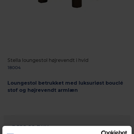
Stella loungestol højrevendt i hvid
18004
Loungestol betrukket med luksuriøst bouclé
stof og højrevendt armlæn
3.599,00 DKK