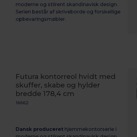
moderne og stilrent skandinavisk design.
Serien består af skriveborde og forskellige
opbevaringsmøbler.
Futura kontorreol hvidt med
skuffer, skabe og hylder
bredde 178,4 cm
16662
Dansk produceret
hjemmekontorserie i
moderne og stilrent skandinavisk design.