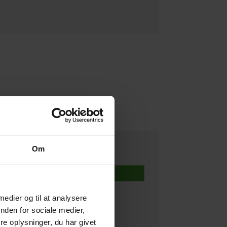
Om
1.699,00 DKK
Info
 medier og til at analysere
nden for sociale medier,
e oplysninger, du har givet