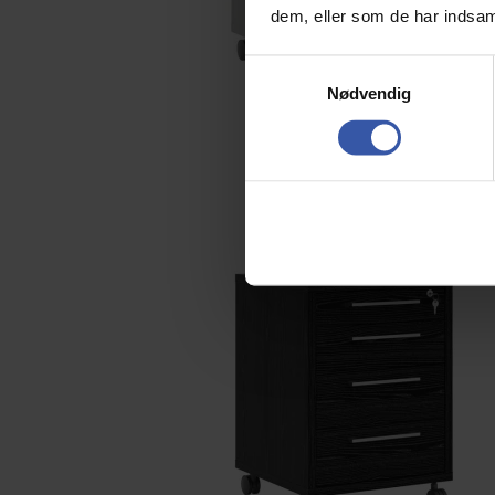
dem, eller som de har indsaml
S
Nødvendig
a
m
t
y
k
k
e
v
a
l
g