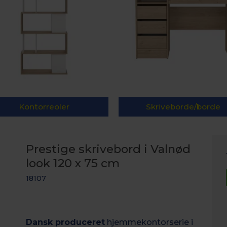
Kontorreoler
Skriveborde/borde
Prestige skrivebord i Valnød
look 120 x 75 cm
18107
Dansk produceret
hjemmekontorserie i