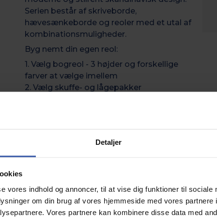
Serien består af skriveborde,
hævesænkeborde og reoler med et utal af
kombinationsmuligheder.
Byg nemt din egen reol:
1. Vælg bogreol - 3 højder og forskellige
farver at vælge imellem
2. Vælg skuffe- og lågepakker
Futura opbevaringsmodul,
Detaljer
hvidt med 4 skuffer, lås og på
hjul
ookies
16762
se vores indhold og annoncer, til at vise dig funktioner til sociale
oplysninger om din brug af vores hjemmeside med vores partnere i
ysepartnere. Vores partnere kan kombinere disse data med andr