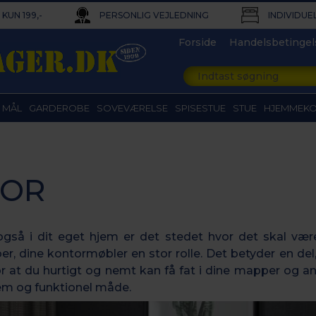
KUN 199,-
PERSONLIG VEJLEDNING
INDIVIDUE
Forside
Handelsbetingel
 MÅL
GARDEROBE
SOVEVÆRELSE
SPISESTUE
STUE
HJEMMEK
TOR
gså i dit eget hjem er det stedet hvor det skal være
er, dine kontormøbler en stor rolle. Det betyder en del
 at du hurtigt og nemt kan få fat i dine mapper og 
em og funktionel måde.