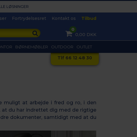
LLE LØSNINGER​
ser
Fortrydelsesret
Kontakt os
Tilbud
0
0,00 DKK
ONTOR
BØRNEMØBLER
OUTDOOR
OUTLET
Tlf 66 12 48 30
 muligt at arbejde i fred og ro, i den
, at du har indrettet dig med de rigtige
andre dokumenter, samtidigt med at du