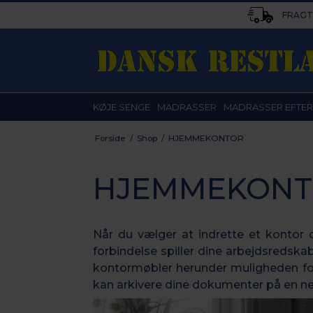
FRAGT 
KØJE SENGE
MADRASSER
MADRASSER EFTER
Forside
/
Shop
/
HJEMMEKONTOR
HJEMMEKON
Når du vælger at indrette et kontor o
forbindelse spiller dine arbejdsredskab
kontormøbler herunder muligheden for
kan arkivere dine dokumenter på en n