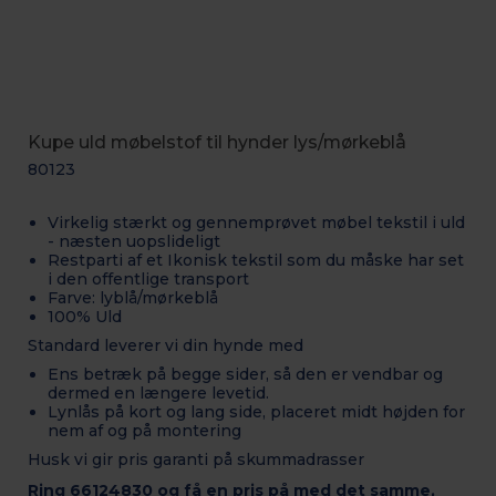
Kupe uld møbelstof til hynder lys/mørkeblå
80123
Virkelig stærkt og gennemprøvet møbel tekstil i uld
- næsten uopslideligt
Restparti af et Ikonisk tekstil som du måske har set
i den offentlige transport
Farve: lyblå/mørkeblå
100% Uld
Standard leverer vi din hynde med
Ens betræk på begge sider, så den er vendbar og
dermed en længere levetid.
Lynlås på kort og lang side, placeret midt højden for
nem af og på montering
Husk vi gir pris garanti på skummadrasser
Ring 66124830 og få en pris på med det samme,