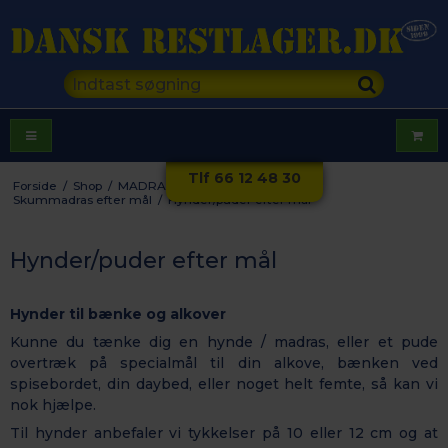
Tlf 66 12 48 30
Forside
/
Shop
/
MADRASSER EFTER MÅL
/
Skummadras efter mål
/
Hynder/puder efter mål
Hynder/puder efter mål
Hynder til bænke og alkover
Kunne du tænke dig en hynde / madras, eller et pude
overtræk på specialmål til din alkove, bænken ved
spisebordet, din daybed, eller noget helt femte, så kan vi
nok hjælpe.
Til hynder anbefaler vi tykkelser på 10 eller 12 cm og at