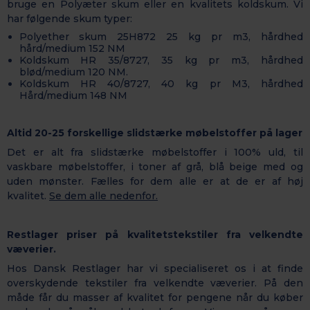
bruge en Polyæter skum eller en kvalitets koldskum. Vi
har følgende skum typer:
Polyether skum 25H872 25 kg pr m3, hårdhed
hård/medium 152 NM
Koldskum HR 35/8727, 35 kg pr m3, hårdhed
blød/medium 120 NM.
Koldskum HR 40/8727, 40 kg pr M3, hårdhed
Hård/medium 148 NM
Altid 20-25 forskellige slidstærke møbelstoffer på lager
Det er alt fra slidstærke møbelstoffer i 100% uld, til
vaskbare møbelstoffer, i toner af grå, blå beige med og
uden mønster. Fælles for dem alle er at de er af høj
kvalitet.
Se dem alle nedenfor.
Restlager priser på kvalitetstekstiler fra velkendte
væverier.
Hos Dansk Restlager har vi specialiseret os i at finde
overskydende tekstiler fra velkendte væverier. På den
måde får du masser af kvalitet for pengene når du køber