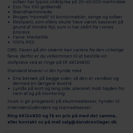
sofaer har typisk slidstyrke på 20-40.000 martindale
Eco-Tex 100 godkendt
Brandhæmmnede
Bruges "normalt" til kontormøbler, senge og sofaer
Restparti, som ellers skulle have været kasseret på
grund af mindre fejl, som vi har skårt fra i vores
process
Farve: Mørkelilla
100% PES
OBS: Faven på din skærm kan variere fra den virkelige
farve. derfor er du velkommen til at bestille en
stofprøve ved at ringe på tlf. 66124830
Standard leverer vi din hynde med
Ens betræk på begge sider, så den er vendbar og
dermed en længere levetid.
Lynlås på kort og lang side, placeret midt højden for
nem af og på montering
Husk vi gir prisgaranti på skummadrasser, hynder til
indendørs/udendørs og topmadraasser.
Ring 66124830 og få en pris på med det samme,
eller kontakt os på mail salg@danskrestlager.dk