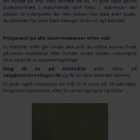
en hynde på mål med betræk fra os. Vi syre også gerne
pudeovertræk i matchende stof f.eks. i størrelser der
passer til inderpuder der kan købes hos Ikea, eller puder
du allerede har som bare trænger til en et nyt betræk.
Prisgaranti på alle skum madrasser efter mål.
Vi matcher eller går under den pris du måtte kunne finde
på skum madrasser eller hynder andre steder, naturligvis
hvis varerne er sammenlignelige
Ring til os på 66124830
eller skriv på
salg@danskrestlager.dk
og får en pris med det samme.
Vi laver også
madrasser på mål til at sove på,
til udendørs
brug som
topmadras
, eller til
campingvogne og både