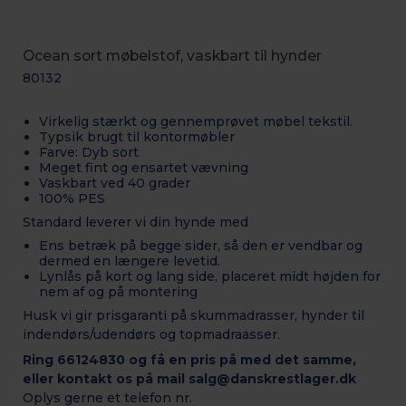
Ocean sort møbelstof, vaskbart til hynder
80132
Virkelig stærkt og gennemprøvet møbel tekstil.
Typsik brugt til kontormøbler
Farve: Dyb sort
Meget fint og ensartet vævning
Vaskbart ved 40 grader
100% PES
Standard leverer vi din hynde med
Ens betræk på begge sider, så den er vendbar og
dermed en længere levetid.
Lynlås på kort og lang side, placeret midt højden for
nem af og på montering
Husk vi gir prisgaranti på skummadrasser, hynder til
indendørs/udendørs og topmadraasser.
Ring 66124830 og få en pris på med det samme,
eller kontakt os på mail salg@danskrestlager.dk
Oplys gerne et telefon nr.