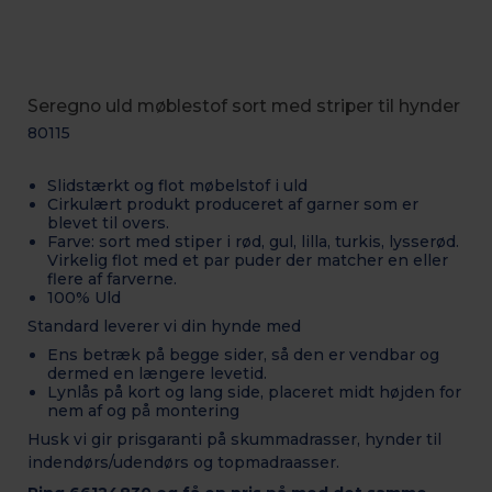
Seregno uld møblestof sort med striper til hynder
80115
Slidstærkt og flot møbelstof i uld
Cirkulært produkt produceret af garner som er
blevet til overs.
Farve: sort med stiper i rød, gul, lilla, turkis, lysserød.
Virkelig flot med et par puder der matcher en eller
flere af farverne.
100% Uld
Standard leverer vi din hynde med
Ens betræk på begge sider, så den er vendbar og
dermed en længere levetid.
Lynlås på kort og lang side, placeret midt højden for
nem af og på montering
Husk vi gir prisgaranti på skummadrasser, hynder til
indendørs/udendørs og topmadraasser.