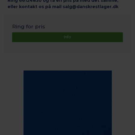
Ring 66124830 og få en pris på med det samme,
eller kontakt os på mail salg@danskrestlager.dk
Ring for pris
Info