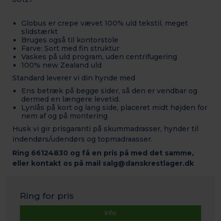
Globus er crepe vævet 100% uld tekstil, meget
slidstærkt
Bruges også til kontorstole
Farve: Sort med fin struktur
Vaskes på uld program, uden centrifugering
100% new Zealand uld
Standard leverer vi din hynde med
Ens betræk på begge sider, så den er vendbar og
dermed en længere levetid.
Lynlås på kort og lang side, placeret midt højden for
nem af og på montering
Husk vi gir prisgaranti på skummadrasser, hynder til
indendørs/udendørs og topmadraasser.
Ring 66124830 og få en pris på med det samme,
eller kontakt os på mail salg@danskrestlager.dk
Ring for pris
Info