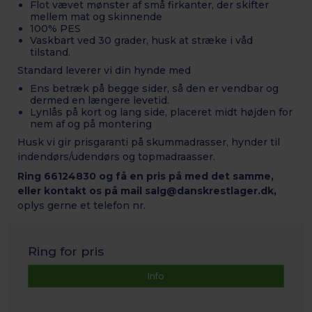
Flot vævet mønster af små firkanter, der skifter
mellem mat og skinnende
100% PES
Vaskbart ved 30 grader, husk at stræke i våd
tilstand.
Standard leverer vi din hynde med
Ens betræk på begge sider, så den er vendbar og
dermed en længere levetid.
Lynlås på kort og lang side, placeret midt højden for
nem af og på montering
Husk vi gir prisgaranti på skummadrasser, hynder til
indendørs/udendørs og topmadraasser.
Ring 66124830 og få en pris på med det samme,
eller kontakt os på mail salg@danskrestlager.dk,
oplys gerne et telefon nr.
Ring for pris
Info