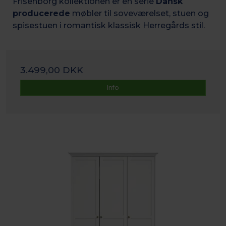
Frisenborg kollektionen er en serie
Dansk
producerede
møbler til soveværelset, stuen og
spisestuen i romantisk k
lassisk Herregårds stil.
3.499,00 DKK
Info