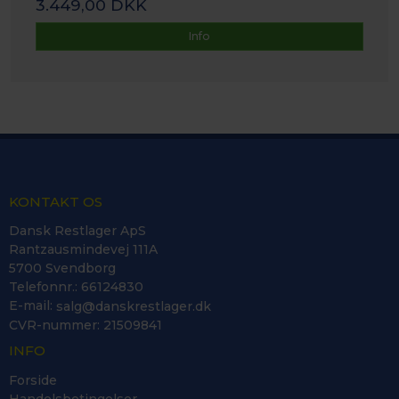
3.449,00 DKK
Info
KONTAKT OS
Dansk Restlager ApS
Rantzausmindevej 111A
5700 Svendborg
Telefonnr.
:
66124830
E-mail
:
salg@danskrestlager.dk
CVR-nummer
:
21509841
INFO
Forside