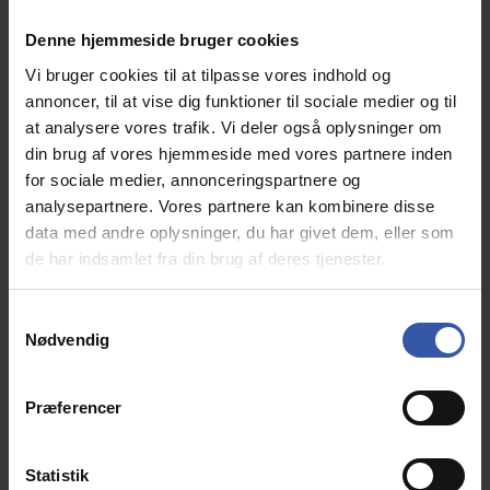
Denne hjemmeside bruger cookies
Vi bruger cookies til at tilpasse vores indhold og
annoncer, til at vise dig funktioner til sociale medier og til
Frisenborg hvid kommode 95 cm bred med 4
at analysere vores trafik. Vi deler også oplysninger om
skuffer
din brug af vores hjemmeside med vores partnere inden
14190
for sociale medier, annonceringspartnere og
analysepartnere. Vores partnere kan kombinere disse
Frisenborg kollektionen er en serie
Dansk
data med andre oplysninger, du har givet dem, eller som
producerede
møbler til soveværelset, stuen og
de har indsamlet fra din brug af deres tjenester.
spisestuen i romantisk k
lassisk Herregårds stil.
S
Nødvendig
a
2.299,00 DKK
m
t
Præferencer
Info
y
k
k
Statistik