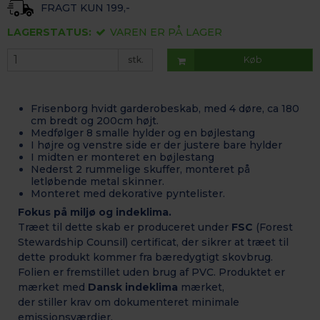
FRAGT KUN 199,-
LAGERSTATUS:
VAREN ER PÅ LAGER
stk.
Køb
Frisenborg hvidt garderobeskab, med 4 døre, ca 180
cm bredt og 200cm højt.
Medfølger 8 smalle hylder og en bøjlestang
I højre og venstre side er der justere bare hylder
I midten er monteret en bøjlestang
Nederst 2 rummelige skuffer, monteret på
letløbende metal skinner.
Monteret med dekorative pyntelister.
Fokus på miljø og indeklima.
Træet til dette skab er produceret under
FSC
(Forest
Stewardship Counsil) certificat, der sikrer at træet til
dette produkt kommer fra bæredygtigt skovbrug.
Folien er fremstillet uden brug af PVC. Produktet er
mærket med
Dansk indeklima
mærket,
der stiller krav om dokumenteret minimale
emissionsværdier.