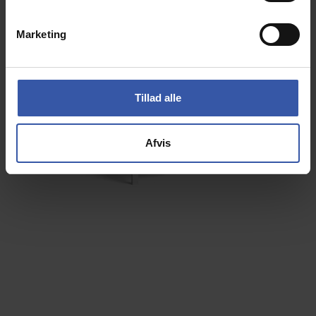
e
v
Marketing
a
l
g
Tillad alle
Afvis