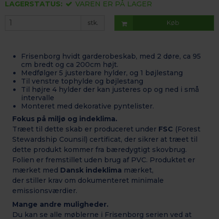
LAGERSTATUS:
VAREN ER PÅ LAGER
stk.
Køb
Frisenborg hvidt garderobeskab, med 2 døre, ca 95
cm bredt og ca 200cm højt.
Medfølger 5 justerbare hylder, og 1 bøjlestang
Til venstre tophylde og bøjlestang
Til højre 4 hylder der kan justeres op og ned i små
intervalle
Monteret med dekorative pyntelister.
Fokus på miljø og indeklima.
Træet til dette skab er produceret under
FSC
(Forest
Stewardship Counsil) certificat, der sikrer at træet til
dette produkt kommer fra bæredygtigt skovbrug.
Folien er fremstillet uden brug af PVC. Produktet er
mærket med
Dansk indeklima
mærket,
der stiller krav om dokumenteret minimale
emissionsværdier.
Mange andre muligheder.
Du kan se alle møblerne i Frisenborg serien ved at