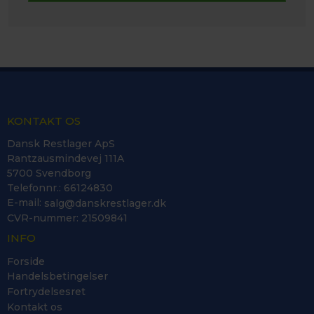
KONTAKT OS
Dansk Restlager ApS
Rantzausmindevej 111A
5700 Svendborg
Telefonnr.
:
66124830
E-mail
:
salg@danskrestlager.dk
CVR-nummer
:
21509841
INFO
Forside
Handelsbetingelser
Fortrydelsesret
Kontakt os