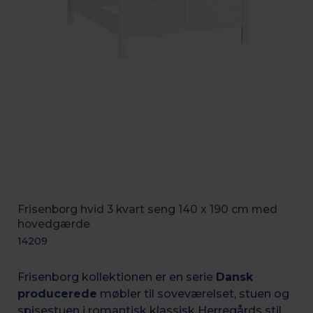
Frisenborg hvid 3 kvart seng 140 x 190 cm med
hovedgærde
14209
Frisenborg kollektionen er en serie
Dansk
producerede
møbler til soveværelset, stuen og
spisestuen i romantisk k
lassisk Herregårds stil.