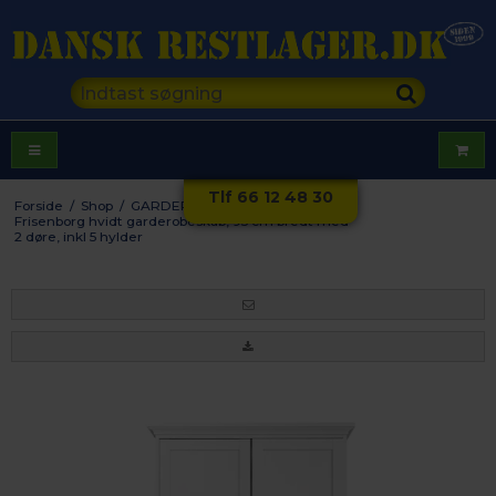
Tlf 66 12 48 30
Forside
/
Shop
/
GARDEROBE
/
Klædeskabe
/
Frisenborg hvidt garderobeskab, 95 cm bredt med
2 døre, inkl 5 hylder