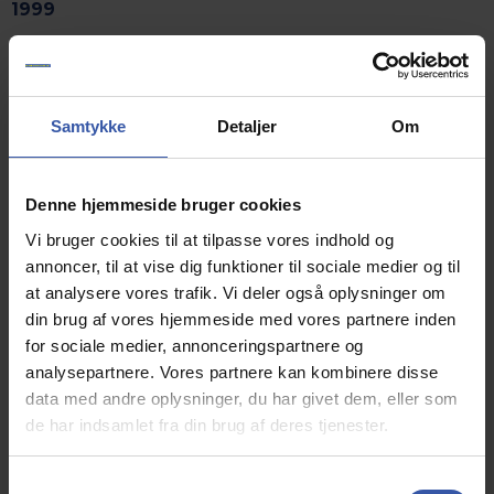
1999
FRAGT KUN 199,-
LEVERING 2-4 HVERDAGE
Samtykke
Detaljer
Om
30 DAGES SOV GODT GARANTI
LAGERSTATUS:
VAREN ER PÅ LAGER
Denne hjemmeside bruger cookies
Vi bruger cookies til at tilpasse vores indhold og
stk.
Køb
annoncer, til at vise dig funktioner til sociale medier og til
at analysere vores trafik. Vi deler også oplysninger om
din brug af vores hjemmeside med vores partnere inden
Når du køber en vendbar Admiral springmadras får
for sociale medier, annonceringspartnere og
du en madras med dobbelt levetid i forhold til
analysepartnere. Vores partnere kan kombinere disse
andre madrasser i samme prisklasse.
data med andre oplysninger, du har givet dem, eller som
For yderligere at forlænge madrassen levetid har vi
de har indsamlet fra din brug af deres tjenester.
syet kantbånd på madrassen, hvilket skåner og
minimerer slidtage på madrassen
S