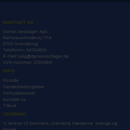
KONTAKT OS
Dansk Restlager ApS
Rantzausmindevej 111A
5700 Svendborg
Telefonnr.
:
66124830
E-mail
:
salg@danskrestlager.dk
CVR-nummer
:
21509841
INFO
Forside
Handelsbetingelser
Fortrydelsesret
Kontakt os
Tilbud
LEVERING
Vi leverer til Danmark. Grønland. Færøerne. Sverige og
Norge