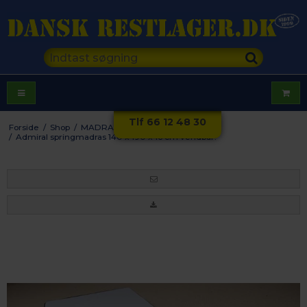
Tlf 66 12 48 30
Forside
/
Shop
/
MADRASSER
/
Springmadrasser
/
Admiral springmadras 140 x 190 x 16 cm vendbar.