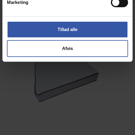
Marketing
a
l
g
Tillad alle
Afvis