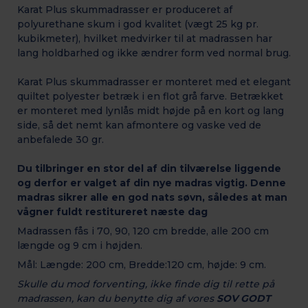
Karat Plus skummadrasser er produceret af
polyurethane skum i god kvalitet (vægt 25 kg pr.
kubikmeter), hvilket medvirker til at madrassen har
lang holdbarhed og ikke ændrer form ved normal brug.
Karat Plus skummadrasser er monteret med et elegant
quiltet polyester betræk i en flot grå farve. Betrækket
er monteret med lynlås midt højde på en kort og lang
side, så det nemt kan afmontere og vaske ved de
anbefalede 30 gr.
Du tilbringer en stor del af din tilværelse liggende
og derfor er valget af din nye madras vigtig. Denne
madras sikrer alle en god nats søvn, således at man
vågner fuldt restitureret næste dag
Madrassen fås i 70, 90, 120 cm bredde, alle 200 cm
længde og 9 cm i højden.
Mål: Længde: 200 cm, Bredde:120 cm, højde: 9 cm.
Skulle du mod forventing, ikke finde dig til rette på
madrassen, kan du benytte dig af vores
SOV GODT