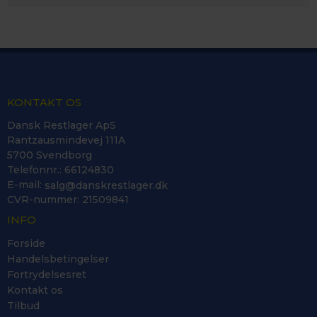
KONTAKT OS
Dansk Restlager ApS
Rantzausmindevej 111A
5700 Svendborg
Telefonnr.
:
66124830
E-mail
:
salg@danskrestlager.dk
CVR-nummer
:
21509841
INFO
Forside
Handelsbetingelser
Fortrydelsesret
Kontakt os
Tilbud