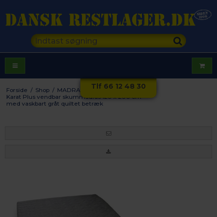
Tlf 66 12 48 30
Forside
/
Shop
/
MADRASSER
/
Skummadrasser
/
Karat Plus vendbar skummadras 120 x 200 cm
med vaskbart gråt quiltet betræk