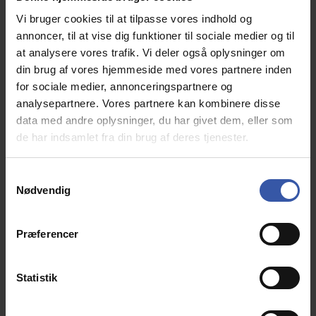
Vi bruger cookies til at tilpasse vores indhold og
annoncer, til at vise dig funktioner til sociale medier og til
at analysere vores trafik. Vi deler også oplysninger om
din brug af vores hjemmeside med vores partnere inden
for sociale medier, annonceringspartnere og
analysepartnere. Vores partnere kan kombinere disse
data med andre oplysninger, du har givet dem, eller som
Familie køjeseng til voksne og børn 120/70 x 200
de har indsamlet fra din brug af deres tjenester.
cm inkl. lamelbunde, model Oslo
21014
S
Nødvendig
a
Oslo familie køjesengen er produceret i Danmark.
m
Prisen er incl. 3 lamelbunde, værdi kr. 640,- Klik på
t
billedet for at se mere.
Præferencer
y
k
3.899,00 DKK
k
Statistik
e
Info
v