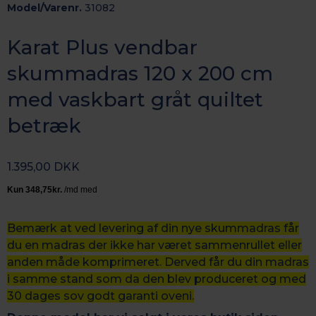
Model/Varenr.
31082
Karat Plus vendbar
skummadras 120 x 200 cm
med vaskbart gråt quiltet
betræk
1.395,00 DKK
Bemærk at ved levering af din nye skummadras får
du en madras der ikke har været sammenrullet eller
anden måde komprimeret. Derved får du din madras
i samme stand som da den blev produceret og med
30 dages sov godt garanti oveni.