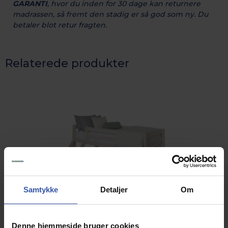
GARANTI
, hvor du inden for 30 dage kan returnere
madrassen, så fremt den stadig er så god som ny. Du
betaler blot retur fragten.
Relaterede produkter
Samtykke
Detaljer
Om
Denne hjemmeside bruger cookies