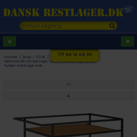
Tlf 66 12 48 30
Forside
/
Shop
/
STUE
/
Sofaborde
/
Valencia 68 cm barvogn i sort metalstel og med 2
hylder med ege look.