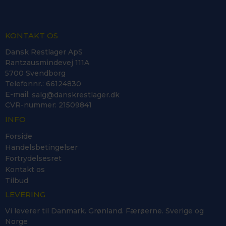
KONTAKT OS
Dansk Restlager ApS
Rantzausmindevej 111A
5700 Svendborg
Telefonnr.
:
66124830
E-mail
:
salg@danskrestlager.dk
CVR-nummer
:
21509841
INFO
Forside
Handelsbetingelser
Fortrydelsesret
Kontakt os
Tilbud
LEVERING
Vi leverer til Danmark. Grønland. Færøerne. Sverige og
Norge