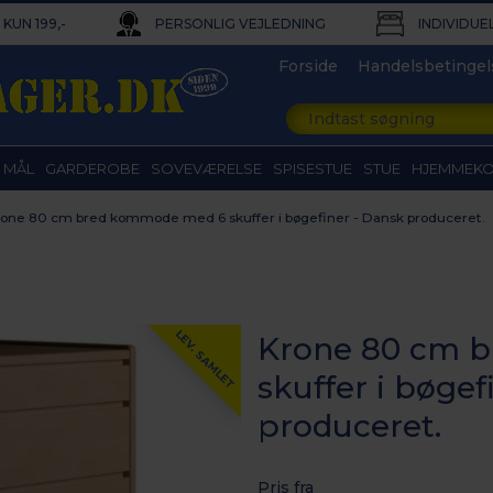
KUN 199,-
PERSONLIG VEJLEDNING
INDIVIDUE
Forside
Handelsbetingel
 MÅL
GARDEROBE
SOVEVÆRELSE
SPISESTUE
STUE
HJEMMEK
rone 80 cm bred kommode med 6 skuffer i bøgefiner - Dansk produceret.
LEV. SAMLET
Krone 80 cm 
skuffer i bøgef
produceret.
Pris fra