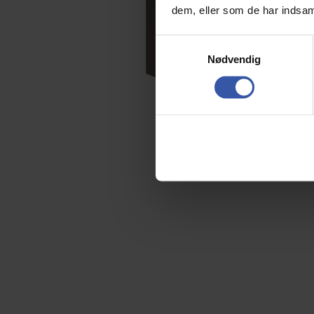
dem, eller som de har indsaml
S
Nødvendig
a
m
t
y
k
k
e
v
a
l
g