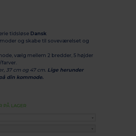
erie tidsløse
Dansk
oder og skabe til soveværelset og
ode, vælg mellem 2 bredder, 5 højder
/farver.
der, 37 cm og 47 cm.
Lige herunder
 på din kommode.
R PÅ LAGER