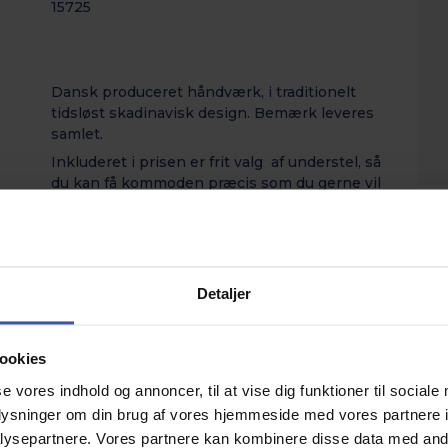
15725
Dansk produceret håndværk, i traditionelt
tidsløst skadinavisk design. Bemærk leveres
samlet.
Inkluderet i prisen er frit valg af understel, så
du kan få kommoden præcis som du gerne vil
have den, hvad enten du ønsker kommoden
med metalben, træben, hjul, sokkel eller som
væg ophængt.
Findes i dybde på 37 cm og 47 cm. Vælges her
Detaljer
under.
ookies
se vores indhold og annoncer, til at vise dig funktioner til sociale
Krone kommode 80 cm bred
oplysninger om din brug af vores hjemmeside med vores partnere i
med 3 skuffer i bøgefiner -
ysepartnere. Vores partnere kan kombinere disse data med andr