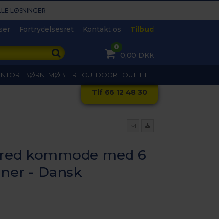
LLE LØSNINGER​
ser
Fortrydelsesret
Kontakt os
Tilbud
0
0,00 DKK
ONTOR
BØRNEMØBLER
OUTDOOR
OUTLET
Tlf 66 12 48 30
bred kommode med 6
iner - Dansk