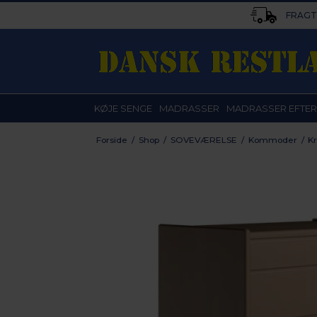
FRAGT 
KØJE SENGE
MADRASSER
MADRASSER EFTER
Forside
/
Shop
/
SOVEVÆRELSE
/
Kommoder
/
K