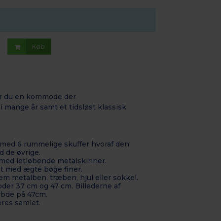
Køb
r du en kommode der
i mange år samt et tidsløst klassisk
ed 6 rummelige skuffer hvoraf den
d de øvrige.
 med letløbende metalskinner.
 med ægte bøge finer.
em metalben, træben, hjul eller sokkel.
der 37 cm og 47 cm. Billederne af
bde på 47cm.
es samlet.