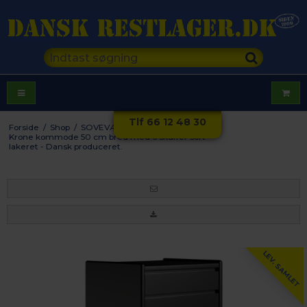
Tlf 66 12 48 30
Forside
/
Shop
/
SOVEVÆRELSE
/
Kommoder
/
Krone kommode 50 cm bred med 6 skuffer sort
lakeret - Dansk produceret.
LEV. SAMLET