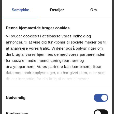
Samtykke
Detaljer
Om
Denne hjemmeside bruger cookies
Krone kommode 50 cm bred med 4 skuffer i sort -
Vi bruger cookies til at tilpasse vores indhold og
Dansk produceret.
annoncer, til at vise dig funktioner til sociale medier og til
15815
at analysere vores trafik. Vi deler også oplysninger om
din brug af vores hjemmeside med vores partnere inden
Dansk produceret håndværk, i tranditionelt tidsløst
for sociale medier, annonceringspartnere og
Skadinavisk design. Bemærk leveres samlet.
analysepartnere. Vores partnere kan kombinere disse
Inkluderet i prisen er frit valg af understel, så du kan
data med andre oplysninger, du har givet dem, eller som
få kommoden præcis som du gerne vil have den, hvad
de har indsamlet fra din brug af deres tjenester.
enten du ønsker kommoden med metalben, træben,
hjul, sokkel eller som væg ophængt.
S
Findes i dybde på 37 cm og 47 cm. Vælges her under.
Nødvendig
a
m
Pris fra
3.245,00 DKK
t
Præferencer