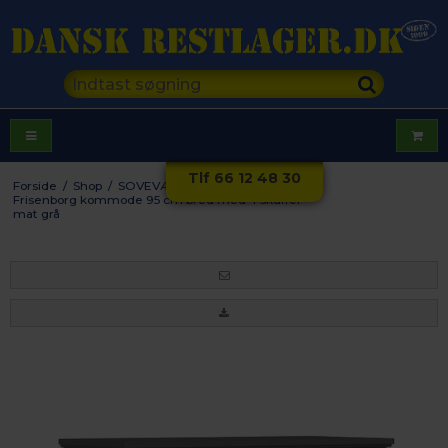
Tlf 66 12 48 30
Forside
/
Shop
/
SOVEVÆRELSE
/
Kommoder
/
Frisenborg kommode 95 cm bred med 4 skuffer -
mat grå