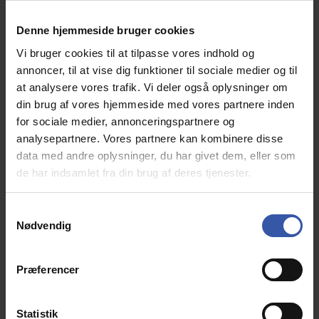
Denne hjemmeside bruger cookies
Frisenborg garderobeskab, 95 cm bredt med 2
døre, inkl 5 hylder, mat grå
Vi bruger cookies til at tilpasse vores indhold og
14166
annoncer, til at vise dig funktioner til sociale medier og til
at analysere vores trafik. Vi deler også oplysninger om
din brug af vores hjemmeside med vores partnere inden
Frisenborg kollektionen er en serie
Dansk
for sociale medier, annonceringspartnere og
producerede
møbler til soveværelset, stuen og
analysepartnere. Vores partnere kan kombinere disse
spisestuen i romantisk k
lassisk Herregårds stil.
data med andre oplysninger, du har givet dem, eller som
de har indsamlet fra din brug af deres tjenester.
3.999,00 DKK
S
Nødvendig
a
Info
m
t
Præferencer
y
k
k
Statistik