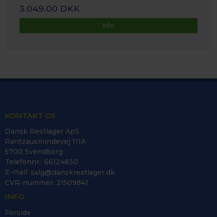
3.049,00 DKK
Info
KONTAKT OS
Dansk Restlager ApS
Rantzausmindevej 111A
5700 Svendborg
Telefonnr.
:
66124830
E-mail
:
salg@danskrestlager.dk
CVR-nummer
:
21509841
INFO
Forside