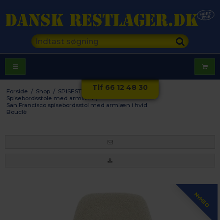
Tlf 66 12 48 30
Forside
/
Shop
/
SPISESTUE
/
Stole
/
Spisebordsstole med armlæn
/
San Francisco spisebordsstol med armlæn i hvid
Bouclè
NYHED