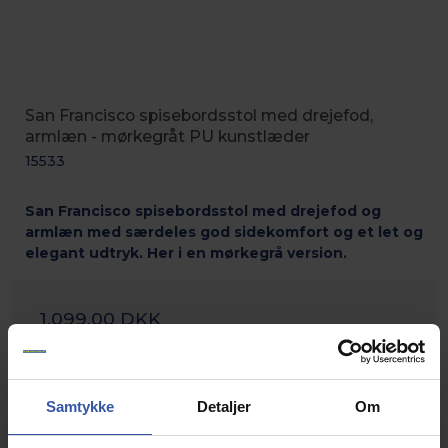
San Francisco spisebordsstol med drejefod,
armlæn - mørkegråt PU kunstlæder
15533
San Francisco spisebordsstol med drejefod og
armlæn med særdeles god sidekomfort og et let og
elegant udtryk. Her i en mørkegrå version.
1.099,00 DKK
Info
Samtykke
Detaljer
Om