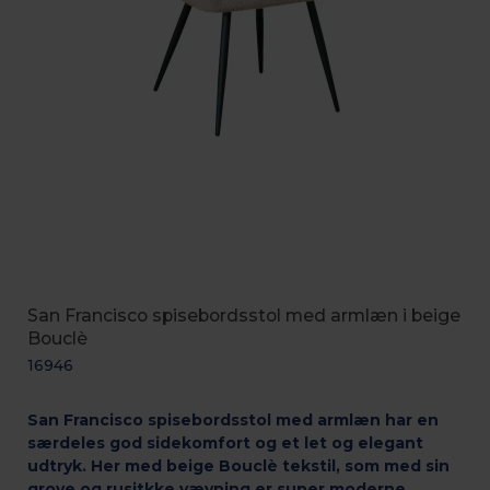
San Francisco spisebordsstol med armlæn i beige
Bouclè
16946
San Francisco spisebordsstol med armlæn har en
særdeles god sidekomfort og et let og elegant
udtryk. Her med beige Bouclè tekstil, som med sin
grove og rusitkke vævning er super moderne.