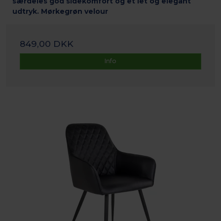
særdeles god sidekomfort og et let og elegant
udtryk. Mørkegrøn velour
849,00 DKK
Info