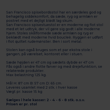
San Francisco spisebordsstol har en særdeles god og
behagelig siddekomfort, da sæde, ryg og armlæn er
postret med et dejligt blødt lag skum.
San Francisco spisestuestol er en moderne og flot stol
med et let udtryk, der vil gøre sig godt i alle moderne
hjem. Stoles skålformede sæde armlæn og ryg er
beklædt med moderne hvid boucleè. Ryggen er udført
i flot quiltet rudemønster. Ben i sort metal.
Stolen kan også bruges som et par ekstra stole i
gangen, på værelset, kontoret eller i stuen.
Sæde højden er 47 cm og sædets dybde er 47 cm
Fås også i andre flotte farver og med drejefunktion, se
relaterede produkter.
Max belastning 125 kg.
Mål H: 87 cm B: 57 cm D: 65 cm.
Leveres usamlet med 2 stk. i hver kasse
Vægt pr. kasse 15 kg
Sælges i hele kasser: 2 - 4 - 6 - 8 stk. o.s.v.
Prisen er pr. stol