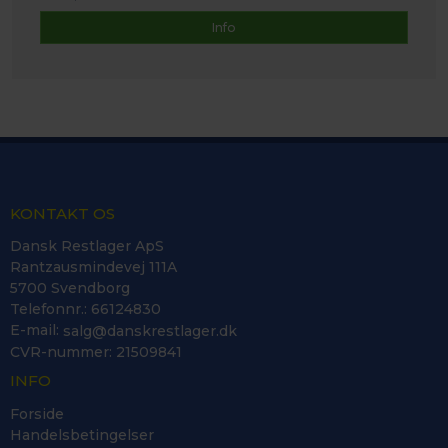
Info
KONTAKT OS
Dansk Restlager ApS
Rantzausmindevej 111A
5700 Svendborg
Telefonnr.
:
66124830
E-mail
:
salg@danskrestlager.dk
CVR-nummer
:
21509841
INFO
Forside
Handelsbetingelser