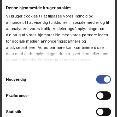
Denne hjemmeside bruger cookies
Vi bruger cookies til at tilpasse vores indhold og
annoncer, til at vise dig funktioner til sociale medier og til
at analysere vores trafik. Vi deler også oplysninger om
din brug af vores hjemmeside med vores partnere inden
for sociale medier, annonceringspartnere og
analysepartnere. Vores partnere kan kombinere disse
data med andre oplysninger, du har givet dem, eller som
de har indsamlet fra din brug af deres tjenester.
S
Nødvendig
a
m
t
Præferencer
y
k
k
Statistik