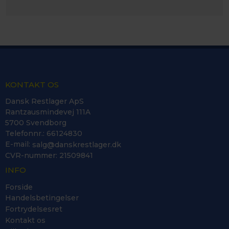
KONTAKT OS
Dansk Restlager ApS
Rantzausmindevej 111A
5700 Svendborg
Telefonnr.
:
66124830
E-mail
:
salg@danskrestlager.dk
CVR-nummer
:
21509841
INFO
Forside
Handelsbetingelser
Fortrydelsesret
Kontakt os