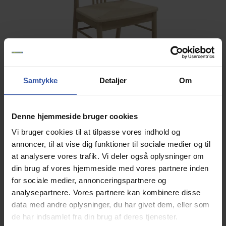
Samtykke
Detaljer
Om
Denne hjemmeside bruger cookies
Vi bruger cookies til at tilpasse vores indhold og
annoncer, til at vise dig funktioner til sociale medier og til
at analysere vores trafik. Vi deler også oplysninger om
din brug af vores hjemmeside med vores partnere inden
Gilleleje spisebordsstol, hvidpigmenteret eg, med
for sociale medier, annonceringspartnere og
sæde i lyst papirflet
analysepartnere. Vores partnere kan kombinere disse
15614
data med andre oplysninger, du har givet dem, eller som
de har indsamlet fra din brug af deres tjenester.
Klassisk skandinavisk design, massiv hvidpigmenteret