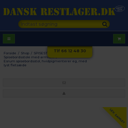
Tlf 66 12 48 30
Forside
/
Shop
/
SPISESTUE
/
Stole
/
Spisebordsstole med armlæn
/
Esrum spisebordsstol, hvidpigmenterer eg, med
lyst fletsæde
LEV. SAMLET