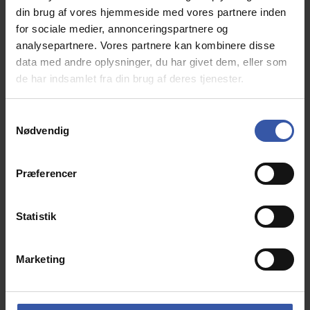
Max vægt 110 kg.
din brug af vores hjemmeside med vores partnere inden
for sociale medier, annonceringspartnere og
Rengøring: Fugtig klud eller tekstilrens
analysepartnere. Vores partnere kan kombinere disse
Mål H: 94cm B: 61 cm D: 67 cm.
data med andre oplysninger, du har givet dem, eller som
Leveres u-samlet med 2 stk. i hver kasse
de har indsamlet fra din brug af deres tjenester.
Vægt pr. kasse 24 kg
Sælges i hele kasser: 2 - 4 - 6 - 8 stk. o.s.v.
Prisen er pr. stol
S
Nødvendig
a
m
Relaterede produkter
t
Præferencer
y
k
k
Statistik
e
v
Marketing
a
l
g