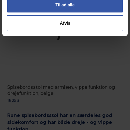
Tillad alle
Afvis
Spisebordsstol med armlæn, vippe funktion og
drejefunktion, beige
18253
Rune spisebordsstol har en særdeles god
sidekomfort og har både dreje - og vippe
funktion.