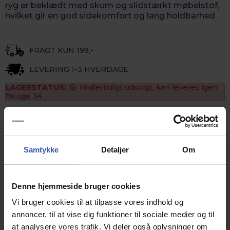
ryg er beklædt med skum og slidstærkt møbelstof,
hvilket gir en god sidekomfort og lang holdbarhed
FRAGT KUN 199,-
LEVERING 1-3 HVERDAGE
LAGERSTATUS:
Midlertidigt udsolgt, kan leveres igen
fra uge 34
stk.
Køb
Samtykke
Detaljer
Om
Vippefunktion
Drejefunktion
4 stjernet stel i sort pulverlakeret stål, med en let
rug overfalde.
Denne hjemmeside bruger cookies
Sæde højden: 49,5 cm
Sæde dybde: 47 cm
Vi bruger cookies til at tilpasse vores indhold og
Sæde bredde: 48 cm
annoncer, til at vise dig funktioner til sociale medier og til
Armlænshøjde fra gulv: 64,5 cm
at analysere vores trafik. Vi deler også oplysninger om
Vægt: 10,5 kg.