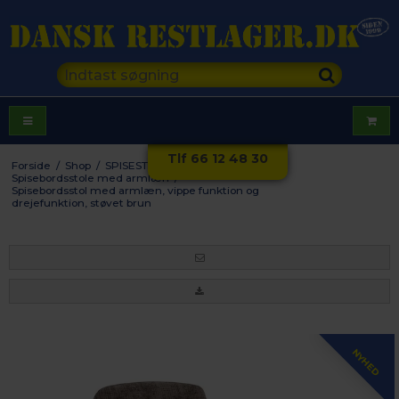
Tlf 66 12 48 30
Forside
/
Shop
/
SPISESTUE
/
Stole
/
Spisebordsstole med armlæn
/
Spisebordsstol med armlæn, vippe funktion og
drejefunktion, støvet brun
NYHED