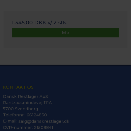
1.345,00 DKK
v/ 2 stk.
Info
KONTAKT OS
Dansk Restlager ApS
Rantzausmindevej 111A
5700 Svendborg
Telefonnr.
:
66124830
E-mail
:
salg@danskrestlager.dk
CVR-nummer
:
21509841