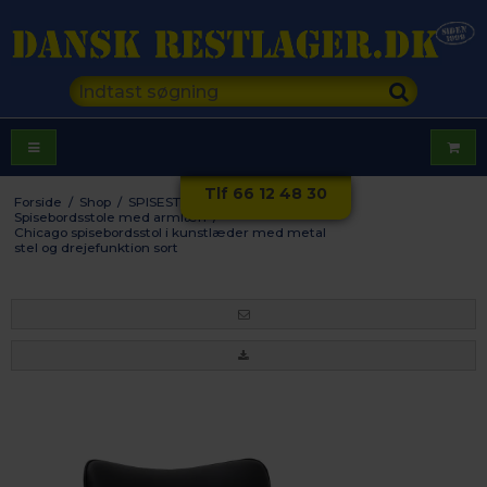
Tlf 66 12 48 30
Forside
/
Shop
/
SPISESTUE
/
Stole
/
Spisebordsstole med armlæn
/
Chicago spisebordsstol i kunstlæder med metal
stel og drejefunktion sort