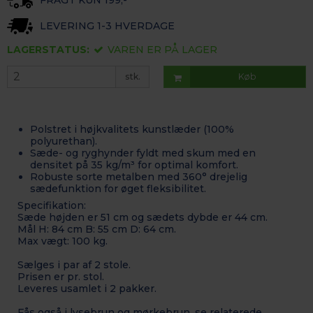
LEVERING 1-3 HVERDAGE
LAGERSTATUS:
VAREN ER PÅ LAGER
stk.
Køb
Polstret i højkvalitets kunstlæder (100%
polyurethan).
Sæde- og ryghynder fyldt med skum med en
densitet på 35 kg/m³ for optimal komfort.
Robuste sorte metalben med 360° drejelig
sædefunktion for øget fleksibilitet.
Specifikation:
Sæde højden er 51 cm og sædets dybde er 44 cm.
Mål H: 84 cm B: 55 cm D: 64 cm.
Max vægt: 100 kg.
Sælges i par af 2 stole.
Prisen er pr. stol.
Leveres usamlet i 2 pakker.
Fås også i lysebrun og mørkebrun, se relaterede