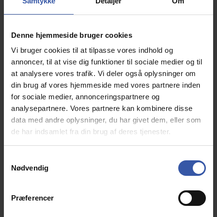
Samtykke
Detaljer
Om
Denne hjemmeside bruger cookies
Vi bruger cookies til at tilpasse vores indhold og
Chicago spisebordsstol i kunstlæder med metal
annoncer, til at vise dig funktioner til sociale medier og til
stel og drejefunktion lysebrun
at analysere vores trafik. Vi deler også oplysninger om
18070
din brug af vores hjemmeside med vores partnere inden
for sociale medier, annonceringspartnere og
Chicago spisestuestolen
designet til at forbedre
analysepartnere. Vores partnere kan kombinere disse
moderne spisestuer og kombinerer moderne
data med andre oplysninger, du har givet dem, eller som
elegance med funktionalitet
de har indsamlet fra din brug af deres tjenester.
S
1.345,00 DKK
v/ 2 stk.
Nødvendig
a
m
Info
t
Præferencer
y
k