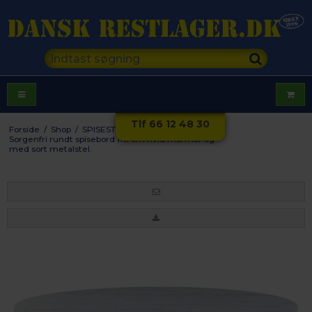
Tlf 66 12 48 30
Forside
/
Shop
/
SPISESTUE
/
SPISEBORDE
/
Sorgenfri rundt spisebord 110 cm hvid marmor og
med sort metalstel.