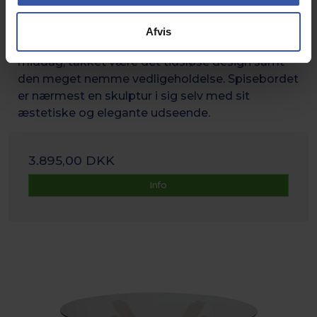
15627
Afvis
Sorgenfri spiseborde giver plads til en behagelig
middag, takket være det tidsløse design samt
den meget nemme vedligeholdelse. Spisebordet
er nærmest en skulptur i sig selv med sit
æstetiske og elegante udseende.
3.895,00 DKK
Info