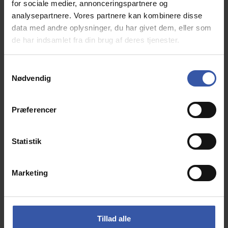
for sociale medier, annonceringspartnere og
analysepartnere. Vores partnere kan kombinere disse
data med andre oplysninger, du har givet dem, eller som
de har indsamlet fra din brug af deres tjenester.
S
Nødvendig
a
m
t
Præferencer
y
k
k
Statistik
e
v
Marketing
a
l
g
Sorgenfri rundt spisebord 120 cm egefiner vild eg
Tillad alle
og med sort metalstel.