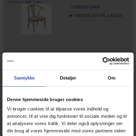
Minimum køb: 2 stk.
1.599,00 DKK
VAREN ER PÅ LAGER
stk.
Samtykke
Detaljer
Om
Køb
Denne hjemmeside bruger cookies
Relaterede produkter
Vi bruger cookies til at tilpasse vores indhold og
annoncer, til at vise dig funktioner til sociale medier og til
at analysere vores trafik. Vi deler også oplysninger om
din brug af vores hjemmeside med vores partnere inden